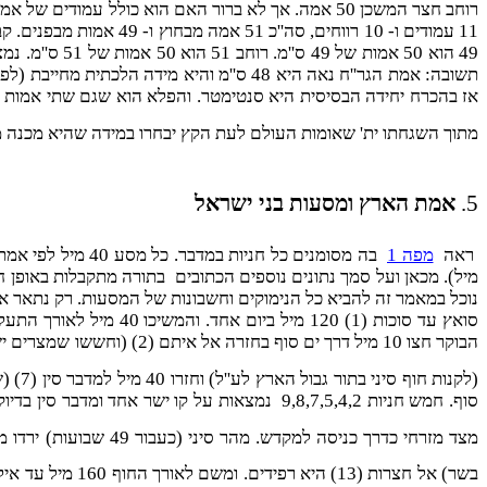
49 הוא 50 אמ
מתוך השגחתו ית' שאומות העולם לעת הקץ יבחרו במידה שהיא מכנה 
5.
אמת הארץ ומסעות בני ישראל
ראה
מפה 1
(לקנות חוף סיני בתור גבול הארץ לע''ל) וחזרו 40 מיל למדבר סין (7) (שם ירד המן לראשונה). חניה הבאה דפקה (8) נמצאת
מצד מזרחי כדרך כניסה למקדש. מהר סיני (כעבור 49 שבועות) ירדו מערבה למפרץ סואץ
בשר) אל חצרות (13) היא רפידים. ומשם לאורך החוף 160 מיל עד אילת ועוד 120 מיל בקו ישר אל קדש ברנע (14) סמוך לעין קדיס