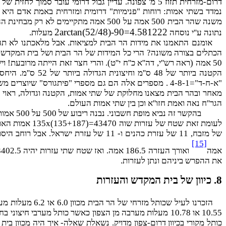
דרום-מזרחית תזוז 5 מ' צפונה. עדיין גבול דרומי עובר סמוך לחזית של אל-אקצה כך שמסגד המוסלמי נמצא כולו מחוץ לשטח המקודש (כפי שמעיד שמו- החיצוני)
2arctan(52/48)-90=4.58122
2
נתונה ע''י נוסחה
מעלות.
אומנם התאמנו את מידות הר הבית למציאות. אבל מלאכתנו לא תהיה
50 אמה (ראה רש''י, דה''א כ''ח י''ט). והרי חצר זאת הייתה מרובעת
הגר''ח נאה ואמת חזו''א וכן בין שתי אמות העולם.
בהקשר זה נביא מופת חשבוני. נבנה ריבוע של 500 על 500 אמות עולם של 52 ס''מ וריבוע אחר של 500 על 500 של אמות אדם. הפרש שני השטחים שוה
לעומת זאת שטח של עזרות שוה
135x(135+187)=43470
[15]
אמה
ואורך העזרה 186.5 אמה. ואז שטח שתי עזרות יהיה 43402.5 א''ר
את ההפרש ביניהם ונתן לעזרות.
8. כיוון של בית המקדש והעזרות
כותל מקורי בכיוון דרום-צפון מדויק. נשאלת שאלה- איך היה מכוון בי