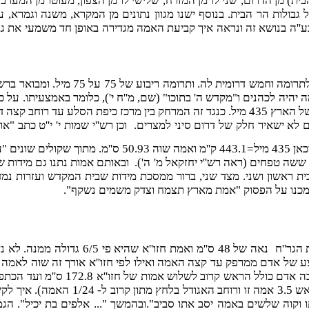
 הר הבית) מן הדרום, שני לו מן המזרח, שלישי לו מן הצפון, מעוטו מן ה
בולות הר הבית. בנוסף ישנו מגוון נתונים מן המקרא, משנה וגמרא, עד
בע''ה בנושא זה ונראה איך קביעת האמה מגדירה באופן חד משמעי את גב
כתוב ביחזקאל מ''ח שלע''ל הארץ תחולק ל-
א ישאיר חלק של דרום סיני למצרים. וכן רש''י שמות י' י''ט כתב "א
 ס''מ. מתוך שקולים שונים "עגלנו" אותה ל- 51 ס''מ
פחים (ראה רש''י יחזקאל מ' ה'). ובאותם אמות נתנו גם מידות של מזבח
מכנו על הפסוק "אמת מארץ תצמח וצדק משמים נשקף".
מאידך גיסא היום מקובלות להלכה שתי מידות 
חזו''א. ואם נמדד בצמצום, שוה 20 מ'
גובה אדם ממוצע עד הכתפים קרוב לשלוש 