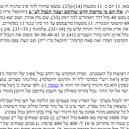
.
אלו הם מי מריבות קדש שדרכם יעבור הגבול לע''ע
דיבלתימה (40). שם, כנגד גבול דרומי של י
קדמוני תמדו ואת פאת קדימה" יחזקאל מ''ז י''ח) ופנו קצת צפון-מזר
כיא (ראה רש''י במדבר ל''ד ח' ותרגום ירושלמי). נחל/נהר מצרים נ
ינסקי) הוא כף חינזיר (ראה הר ההר א'
במפה
1). ולפי שיטה ב' (של פרופ' גרינפילד (9)) הוא ג'בל מוסה גובה 1255(ראה הר ההר ב'
ר מנחל/נהר מצרים בקו ישר אל הר ההר. גבול מזרחי מאילת עד חשבון (חיסבן של היו
י לגבול מערבי של הארץ שוה פעמים זמן הליכה של חצי מיל וטבילה במקוה 
קווה לפי קצב מיל ב- 22.5 דקות. חצר עינן א' נמצאת על נהר עפרין, חצר עינן ב' על נהר פר
לל כל ששופע מהרי אמנון עד כף חינזיר ועד צדד (בקו רוחב גבול צפוני).
בשטח אמה על אמה) "ומשתחוים רווחים" (כ''א ב- 4 על 4 אמות)