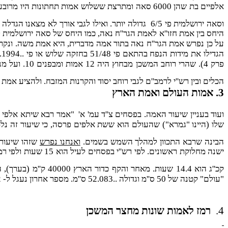
אלפיים בת שהן 6000 סאה ומתרצת ששלוש אמות תחתו
וסאה ירושלמית פי 6/5 גדולה יותר. ואילו לגבי אורך לא מצאנו הגדלה מתאימה. אבל אם נעשה ים לפי אמה זאת שהיא פי שורש מעוקב של 6/5 גדולה משל מדברית הרי הים אז יכיל 6000 סאה במקום 5000
על כן נפרש אמת הגר''ח נאה בתור אמה מדברית, היא אמת משה. ונקרא
הכלים ובין רש''י לרמב''ם לגבי רוחב יסוד והקרנות המזבח. ולהציע אמת הגר''ח נאה בתור פשרה, שהי
3. אמות העולם ואמת הארץ
ועוד בעניין שיעור האמה. בפסחים צ''ד עמ' א' "אמר רבא שיתא אלפי
שלו (היינו "גמרא") שהעולם הוא ששת אלפים פרסה, כי שיעור זה נלמד 
הבינה שרבא התכוון למהלך השמש בשמים.
ואנחנו נפרש
שזהו שיעור
ישנה מחלוקת ראשוני
קכ''ג הוא 14.4 שעות. מאחר והקף כדור הארץ 40000 ק''מ (בערך), השמש מהלכת תוך 15 שעות 25000 ק''מ ותוך 14.4 שעות 24000 ק''מ
"עולם" קטנה של 50 ס''מ וגדולה ..52.083 ס''מ. מספר אחרון נעגל ל- 52 ס''מ. נמצא שאמת הארץ של 51 ס''מ ממוצעת בין שתי אמות של העולם.
4.
רמז לאמות שונות מחצר המשכן