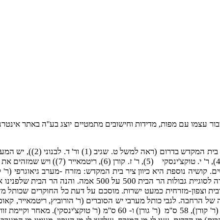
בור עצמו עם מפות, מדידות וחישובים מתמטיים יוצג בע''ה באתר אינטר
ושיה נוספת היא כיוון ציר בית המקדש: מזרח -מערב גיאוגרפי (ר' קורן)
- 317 מ' ומערבי כ- 487 מ' ופינות דרום-מערבית וצפון-מזרחית כמעט ישרות. מוסכם על דעת
ל הרחבה. לגבי כותל מערבי יש הסוברים (ר' הורוביץ, ריטמאייר, קאופמ