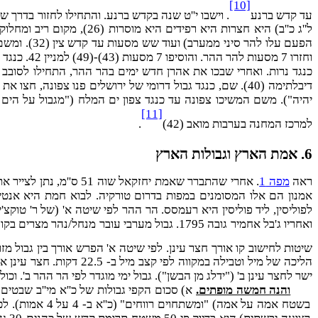
[10]
עד קדש ברנע
ל''ג כ''ב) היא חצרות היא רפידים היא מוסרות (26), מקום ריב ומחלוקת
יהיה"). משם המשיכו צפונה עד כנגד צפון ים המלח ("מגבול על הים ה
[11]
למרכז המחנה בערבות מואב (42)
.
6. אמת הארץ וגבולות הארץ
ראה
מפה 1
אמנון הם אלו המסומנים במפות בדרום טורקיה. לבוא חמת היא אנטיו
לפוליסין, ליד פוליסין היא רעמסס. הר ההר לפי שיטה א' (של ר' טוקצ'
ואחריו ג'בל אחמיר גובה 1795. גבול מערבי עוב
שיטות לחישוב קו אורך חצר עינן. לפי שיטה א' הפרש אורך בין גבול מזרח
הליכה של מיל וטבילה במ
ישר לחצר עינן ב' ("ידלג מן הבשן"). גבול ימי מוגדר לפי הר ההר ב'. וכו
והנה חמשה מופתים.