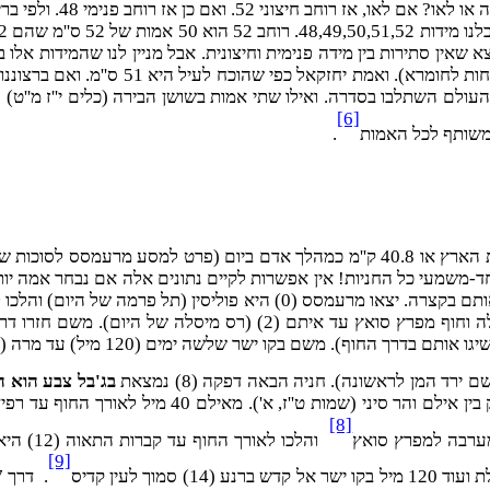
ות של 49 ס''מ. רוחב 51 הוא 50 אמות של 51 ס''מ. נמצא שאין סתירות בין מידה פנימית וחיצונית
תשובה: אמת הגר''ח נאה היא 48 ס''מ והיא
[6]
משותף לכל האמות
.
נוכל במאמר זה להביא כל הנימוקים וחשבונות של המסעות. רק נתאר אותם בק
בג'בל צבע הוא הר
[8]
[9]