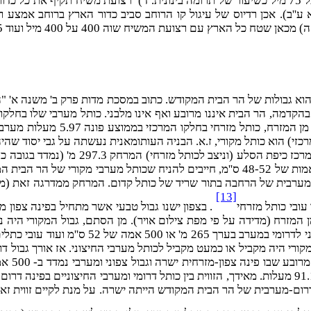
הוא גבולות של הר הבית המקודש. כתוב במסכת מדות פרק ב' משנה א' "
שערכו "מודדי שומרון"), כותל דרו
זי) הוא כותל מקורי, ז.א. הבניה העותומאנית נעשתה על גבי יסוד שהיה ק
הגדולה של 52 ס''מ נקבל 260 מ' בלבד. לכן אם אנו מתבססים רק על אמות של 48-52 ס''מ, ח
[13]
. בצפון ישנו גבול טבעי אשר מתחיל בפינה צפון
ס''מ. מכאן נתן לחשב שפינה דרום-מערבית של הר הבית היא בת 91.1134 מעלות. מאידך, הזווית בין כותל 