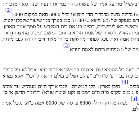
מה המלך בקש לרמוז על אמה של פשרה. הרי במידות הנפח ישנה סאה מדברית
[2]
.
היחס בין אמת חזו''א לאמת הגר''ח נאה, כמו היחס של סאה ירושלמית לסאה מדברית. ופשרה של שלמה היא להכפיל את אמת הגר''ח נאה בשורש מעוקב של 6/5 .ויוצא ..51.007 סמ' בערך כמו שיעור שקבלנו לעיל.
וכאשר באו לירושלים, דהיינו בנו את בית המקדש על סמך אמת הארץ,
ום כך נאבד הקשר המוחלט בין סאה ירושלמית לאמת הארץ. ויסודה של אמת חזו''א ברוחב המשכן וביטול מחיצות (ראה
 אמות ומבפנים 10. ועל מנת להשוות מידות אלה יש למדוד מבחוץ באמות פי 6/5 גדולות יותר. ובעזרת אמה זאת נוכל לפתור מחלוקת בין ר' מאיר ורבי יהודה לגבי מידות
[3]
.
'". ראה כל הסוגיא שם. אומנם בהמשך איתותב רבא. אבל לא על קבלה
יה בב''ר פ' ס''ח י''ב "עולם ושליש עולם הראה לו וכו'". אלא גמרא
[4]
בים.
היכן בארץ? בקו המשווה! לגבי אורך היום מעה''ש עד צה''כ
 תנ''ט. אומנם בפסחים פ''ג מ''ב ובק''פ פ''ה ה''ט רמב''ם נקט שיטת עולא) ותרומת הדשן א' סי'
[5]
. נשוה מרחק זה ל- 6000 פרסה של 8000 אמה כ''א. נקבל אמת