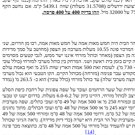
רצועה יבשתית) הוא בדיוק פי 50 משטח תרומת קדש של כהנים-30 על 75 מיל כשיעור של תרומה בינונית. ד) רצועת משיח תקיף את כל כדור הארץ כמו סולם יעקב. אורכה 75 מיל כאורך התרומה (כנגד גוף יעקב
מבאר שבע עד לוז). ורוחבה 32000 מיל כנגד רוחב הסולם (חולין צ''א ע''ב). אכן רדיוס של עיגול קו הרוחב סביב כדור הארץ ברוחב אמצע רצועת ירושלים (31.5708 מעלות) שווה 5439.1 ק''מ. אם נחשב הקף
וזהו בדיוק 400 על 400 פרסה.
הר הבית היה חמש מאות אמה על חמש מאות אמה, רבו מן הדרום, שני
לו מן המזרח, שלישי לו מן הצפון, מיעוטו מן המערב וכו'". כפי שהזכרנו בהקדמה, הר הבית איננו מרובע ואף אינו מלבני. כותל מערבי שלו בחלקו המרכזי פונה 10.55 מעלות מערבה מן הצפון (מחושב על סמך מדידות
מי פונה בממוצע 10.1 מעלות צפונה מן המזרח, כותל מזרחי בחלקו המרכזי בממוצע פונה 5.97 מעלות מערבה מן הצפון (מאחר וכותל מזרחי איננו ישר ממש, לגבי קטעים מסוימים
יים בזמן בית ראשון ושני. המרחק בין כותל מערבי למזרחי (כולל עובי
הכתלים) בדרום 279.5 מ' (נמדד בגובה 718-720 מ') ובקו העובר דרך מרכז כיפת הסלע (וניצב לכותל מזרחי) המרחק 297.3 מ' (נמדד בגובה כ- 730 מ'). לעומת זאת 500 אמות הארץ שוות 255 מ' ואף באמת עולם
ייבים להניח שכותל מערבי מקורי של הר הבית המקודש עבר פנימה (מזרחה) מכותל הקיים. הקו הטבעי הוא גבול מערבי
של רחבת כיפת הסלע. ריטמאייר (7) זיהה מדרגה תחתונה בפינה צפון-מערבית של הרחבה בתור שריד של כותל קדום. המרחק ממדרגה זאת (מקצה מערבי שלה) עד כותל מזרחי (כולל עוביו) הוא כ- 263.5 מ' (נמדד
 מזרחית של שער הרחמים ועובר על שפה צפונית של רחבת כיפת הסלע
(זוהי בעצם הצעת וורן (11)). שפה זאת מכוונת 7.08 מעלות צפונית מן המזרח (מדידה על פי מפת צילום אויר). מן הסתם, גבול המקורי היה ניצב לכותל מזרחי, דהיינו כיוון של 6.0-6.2 מעלות. בדרום ישנו קו טבעי
שמתחיל בשער ברקלי ועובר בחזית של אל-אקצה. המרחק בין גבול צפוני לדרומי במערב בערך 265 מ' או 500 אמה של 52 ס''מ ועוד עובי כתלים ובמזרח 250 מ' או 500 אמה של 49 ס''מ ועובי כתלים. שפה מערבית
של הרמה מכוונת כ- 11.5 מעלות מערבה מן הצפון. יש לשער שגבול המקורי היה מקביל או כמעט מקביל לכותל מערבי החיצוני. אז אורך גבול דרומי יוצא 245 מ' או 500 אמות של 48 ס''מ ועובי הכתלים. מתוך נתונים
אלה (ובמסגרת אמות של 48-52 ס''מ) נראה שהר הבית המקודש היה מרובע שבו פינה צפון-מזרחית ישרה וגבול צפוני ומערבי נמדד ב- 500 אמה של 52 ס''מ, דרומי 500 אמה של 48 ס''מ ומזרחי 500 אמה של 49
דרומי ומערבי החיצוניים בפינה דרום-מערבית של הר הבית היא ישרה (כדי דיוק מדידה). נראה הגיוני שכותל
דרומי חיצוני היה מקביל או כמעט מקביל לגבול דרומי מקודש ולכן זווית דרום-מערבית של הר הבית המקודש הייתה ישרה. על מנת לקיים זווית זאת יש להעמיד גבול מזרחי על 500 אמה של 48 ס''מ. כתוצאה מכך פינה
[14]