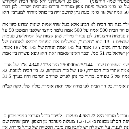
. אם כן, השערתנו היא שהר הבית המקודש
נמדד בשתי אמות: רוחות "פנימיות" דרומית ומזרחית באמת אדם היא אמת משה של 48 ס''מ ורוחות חיצוניות צפונית ומערבית באמת עולם של 52 ס''מ כאשר פינות צפון-מזרחית ודרום-מערבית ישרות. לכן דברי
משנה שהר הבית 500 אמה על 500 אמה מתקיימים לא רק מבחינת ההיקף אלא גם מבחינת השטח שהוא בדיוק 500 אמה של 52 ס''מ כפול 500 אמה של 48 ס''מ. כעת נתן לחשב זוית בין כותל מזרחי למערבי. היא
בנה הר הבית לא רבוע אלא בעל שתי אמות שונות ומדוע כיוון את
הכתלים בצורה משונה? הרי כל המידות של הר הבית ושל בית המקדש לכאורה נלמדות ממידות המשכן (ראה אור החיים, שמות, כ''ה ט'). ובפרט הר הבית 500 אמה על 500 אמה נלמד מחצר שלפני המשכן 50 על
 פנימיות וחיצוניות. לכן נבחרו מידות שהן קצוות של המחלוקת, פנימית
הקטנה ביותר של 48 ס''מ וחיצונית הגדולה ביותר של 52 ס''מ. היחס 52/48 שוה ל 13/12 כאשר מספר 12 הוא "פנימי"-של שתים עשרי שבטים ו- 13 הוא "חיצוני", המשלים את הפנימי ומביאו לאחדות של
"א-ח-ד"=4-8-1 . מספרים אלה הם גם מספרי "פיתגורס" שיוצרים משולש ישר זוית בעל צלעות 5, 12, ו- 13. בתוך שטח זה של הר הבית נמצאת עזרת נשים 135 אמה על 135 אמה ועזרה של 135 על 187 אמה.
מאחר ובהר הבית מצאנו מחלוקת של שתי אמות, הקטנה וגדולה, ראוי שבית המקדש ועזרות יהיו בנויים על אמה של פשרה שהיא אמה של ארץ ישראל בת 51 סמ'. וכבר ראינו שאמה זאת היא גופא פשרה בין אמת
250000x25/144
הינו
43402.778
א''ר של אדם.
אמות הארץ. קבלנו כמעט שוויון מספרי. אורך העזרה 187 מתקבל כסכום של 11 אמה אחרי בית הכפרות, 100 של בית המקדש, 22 בין הבית למזבח, 32
של מזבח, 11 של עזרת כהנים ו- 11 של עזרת ישראל. אבל רוחב היסוד (לרמב''ם) ורוחב הסובב (אליבא דכולם) ורוחב הקרנות (לרש''י) היה אמה של 5 טפחים. מתוך כך נתן לפרש שרוחב המזבח היה בערך 31.5
ת אומרת כל הר הבית לפי מידה שלי וזאת אומרת כולה שלי. לקח קב''ה
הזכרנו לעיל שכותל מזרחי של הר הבית מכוון 6.0 או 6.2 מעלות מערבה מן הצפון. לפי צורת הר הבית שהצענו, זוית בין כותל מערבי (פנימי) וכותל מזרחי היא 4.58122 מעלות. לפיכך כותל מערבי פנימי מכוון כ-
10.55 או 10.78 מעלות מערבה מן הצפון כאשר כותל מערבי חיצוני בחלקו מרכזי מכוון 10.55 מעלות. נוסיף לכך שקיר תומך מזרחי של רחבת כיפת הסלע מכוונת כ- 1.2-1.3 מעלות מערבה מן הצפון. יתכן שהיה שם
 מנת לענות על השאלה יש להבין מה סיבת הסטייה של כותל מזרחי. אין