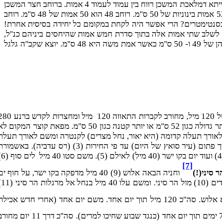
רוחב חצר המשכן 50 אמה. אך לא ברור האם הוא כולל עמודים של אמה או לאו? אם לאו, אז רוחב חיצוני 52. ואם כן אז רוחב פנימי 48. ולפי ברייתא דמלאכת המשכן רווח בין עמוד לעמוד 4 אמות. ברוחב חצר המשכן
11 עמודים ו- 10 רווחים, סה''כ 51 אמה מבחוץ ו- 49 אמות מבפנים. קבלנו מידות 48,49,50,51,52. רוחב 52 הוא 50 אמות של 52 ס''מ שהם 52 אמות בינוניות של 50 ס''מ. רוחב 48 הוא 50 אמות של 48 ס''מ. רוחב
. אבל מניין לנו שהמידות אלו בסנטימטרים? הרי אפשר היה לקחת במקומם כל יחידה בסיסית אחרת!
 מידה הלכתית מחייבת (לפחות לחומרא). ואמת יחזקאל כפי שהוכח לעיל היא 51 ס''מ. ואם ברצוננו לשלב שתי אמות אלה בתוך סדרת חמש אמות שהיחסים ביניהם כנ''ל,
אז בהכרח יחידה הבסיסית היא סנטימטר. והפלא הוא שגם שתי אמות העולם השתלבו בסדרה. ואילו שתי אמות בשושן הבירה (כלים י''ז מ''ט) הן של 49 ו- 50 ס''מ כאשר אמת משה היא 48 ס''מ. יוצא שקב''ה גלגל
בה מסומנים כל חניות במדבר. כל מסע 40 מיל לפי אמת הארץ או 40.8 ק''מ כמהלך אדם ביום (פרט למסע מרעמסס לסוכות של 120 מיל, מחורב לקברות התאווה 120 מ
מיל). מכאן ועל סמך נתונים נוספים הכתובים בתורה מתקבלות באופן חד-משמעי כל החניות! אין אפשרות לקיים נתונים אלה אם נבחר אמה יותר גדולה כגון 52 ס''מ או יותר קטנה כגון 50 ס''מ. מפאת קוצר המקו
צרה. יצאו מרעמסס (0) היא פוליסין (תל פרמה של היום) והלכו לאורך תעלה קדומה (היא יאור, נחל מצרים) לקנטרה ומשם לאורך תעל
סואץ עד סוכות (1) 120 מיל ביום אחד. והמשיכו 40 מיל לאורך התעלה וחוף מפרץ סואץ עד איתם (2) (רס מיסלה של היום). משם חזרו דרך פתום (עיר סואץ של היום) עד פי החירות (3) (רס עדביה). באש
הבוקר חצו 10 מיל דרך ים סוף בחזרה אל איתם (2) (וחששו שמצרים ישי
[7]
 סיני(!)
וחניה הבאה אלוש (9) 40 מיל מדפקה בקו ישר, על חוף ים
סוף. חמש חניות 9,8,7,5,4,2 נמצאות על קו ישר אחד ומדבר סין בדיוק ב
והלכו לאורך החוף עד קברות התאוה (12) היא אלוש. סה''כ 120 מיל תוך יום אחד. משם יום אחד (אחרי חדש אכיל
. דרך 7 ימים תוך יום אחד (כנגד שבוע שחיכו למרים). סה''כ דרך 11 יום מ