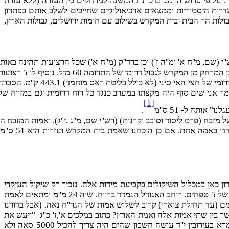
מערב". על פי פרוש הרמב''ם כוונת המשנה למרחקים בין העזרה (ללא עזרת
ויות היסטוריות וממצאים ארכיאולוגיים שחייבים לשלב אותם בפתרון
ולות הר הבית ובית המקדש בשילוב עם חומות ירושלים, גבולות הארץ,
 13 רצועות, שבע צפונית לתרומה וחמש דרומית לה. ותרומה ריבוע של 75 על 75 מיל. ומבואר ברש''י (שם, מ''ח א' ומ''ה ז') וכן ברד''ק (מ''ח א') שכל הרצועות תהינה באות
רוחב מצפון לדרום, 75 מיל. השטח של 75 מיל על 30 מיל בצפון התרומה יהיה לכהנים ו"מקדש ה' בתוכו" (שם, מ''ח י'), כלומר באמצעיתו. על כן המרחק מן המקדש לגבול דרומי של התרומה 60 מיל. נו
של בנימין, שמעון, יששכר, זבולון וגד. סה''כ מן המקדש עד רוחב דרומי של הארץ 435 מיל. כנגד זה המרחק בין מרכז כיפת הסלע עד רוחב קצה דרומי של חצי האי סיני (לא כולל בליטת ראס מוחמד) 443.1 ק'
ומר אני שים סוף היה מקצתו במערב כנגד כל רוח דרומית וגם במזרח של
[1]
.
 (פרט ליסוד וסובב וקרנות) (רש''י שם, מ''ג ,י''ג). ואמות המזבח הן
אמות של בית המקדש וקדש הקדשים. ומידות אלה לא ישתנו לעומת בית ראשון ושני. מצד שני, ברור ממסכת מידות שבית המקדש ועזרות נמדדו באמה אחת. אם כן הוכחנו שאמת בית המקדש
עיקריות של אמה: אמת הגר''ח נאה של 48 ס''מ ואמת חזו''א שהיא פי 6/5 גדולה ממנה. לא נדון כאן במכלול השיקולים בקביעת מידות אלה. נזכיר רק שיקול העיקרי
שהוא הקשר עם מידות האדם. אמת הגר''ח נאה שוה לאורך זרוע ממוצע של אדם ממרפק עד קצה האמה ואילו לפי חזו''א אורך זה שוה לאמה של 5 טפחים. רוחב האגודל הנמדד ברווח, שוה 24 מ''מ ומתאים לאמת
'מ ומתאים לאמת חגר''ח נאה. גובה אדם כולל הראש קרוב לשלוש אמות של חזו''א 172.8 ס''מ ועד הכתפים (עד תחילת צוארו) קרוב לשלוש אמות של הגר''ח נאה. (אבל בדורנו
אמות של 51 ס''מ ועם הראש 3.5 אמה זו ורוחב האגודל בלחץ מתון קרוב ל- 1/24 האמה). איך לקשר בין שתי אמות אלה ואמת הארץ? כתוב במלכים א',ז' כ''ג "ויעש את
הים מוצק עשר באמה משפתו עד שפתו עגל סביב וחמש באמה קומתו וקוה שלשים באמה יסב אתו סביב".ובהמשך "... אלפים בת יכיל". הגמרא בעירובין י''ד עושה חשבון שהים היה צריך להכיל 5000 סאה ולא