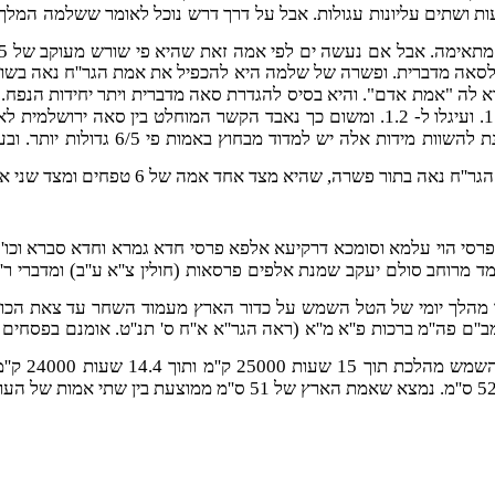
נות היו מרובעות ושתים עליונות עגולות. אבל על דרך דרש נוכל לאומר ששל
 לה "אמת אדם". והיא בסיס להגדרת סאה מדברית ויתר יחידות הנפח. 
הגדילו את מידות הנפח בהתאם פי 51/48 בחזקה שלוש או פי ..1.1994. ועיגלו ל- 1.2. ומש
פרק 4). שהרי רוחב המשכן מבחוץ היה 12
א מצד אחד אמה של 6 טפחים ומצד שני אמה של 5 טפחים ביחס לאמת חזו''א
 פרסי הוי עלמא וסומכא דרקיעא אלפא פרסי חדא גמרא וחדא סברא וכו
מרוחב סולם יעקב שמנת אלפים פרסאות (חולין צ''א ע''ב) ומדברי ר' ברכ
 מהלך יומי של הטל השמש על כדור הארץ מעמוד השחר עד צאת הכוכ
ם. לפי רש''י בפסחים לעיל הוא 15 שעות ולפי רמב''ם פה''מ ברכות פ''א מ''א (ראה הגר''א א''ח ס'