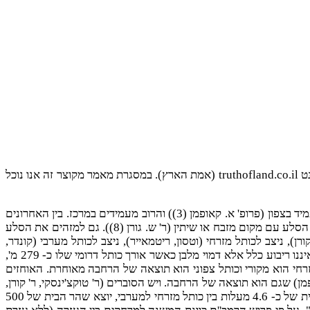
נט
truthofland.co.il
(אמת הארץ). במסגרת מאמר מקוצר זה אנו נוכל
רבו דעות ומחלוקות בעניין מקומו של בית המקדש. יש המעמידים את בית המקדש בדרום (ראה למשל ט. שגיב (1) ור' ד. לבנוני (2)), יש המעמיד בצפון (פרופ' א. קאופמן (3)) והרוב מעמידים במרכז. בין האחרונים
יש המזהים את הסלע שבפסגת הר הבית עם אבן השתיה (ר' הורוביץ (4), ר' י. טוקצ'ינסקי (5), ר' ז. קורן (6), ריטמאייר (7)) ויש שמזהים את הסלע עם מקום מזבח או שיתין (ר' ש. גורן (8)). גם למזהים את הסלע
, ניצב לכותל מזרחי (וטסון, ריטמאייר), ניצב לכותל מערבי (קונדר,
שיק, מומרט, דלמן, וינסנט, ר' הורוביץ). סוגיית מקום בית המקדש קשורה לסוגיית גבולות הר הבית 500 על 500 אמה. והנה הר הבית שלפנינו איננו ריבוע כלל אלא דמוי מלבן כאשר אורך כותל דרומי שלו כ- 279 מ',
 כל החוקרים שכותל מזרחי הוא מקורי וכותל צפוני הוא תוצאה של הרחבה מאוחרת. האוחזים
ן) שגם הוא תוצאה של הרחבה. ויש הסוברים (ר' טוקצ'ינסקי, ר' קורן,
ר' גורן) שהוא מקורי. דעה אחרונה מחייבת בחירת אמה גדולה, 56 ס''מ (ר' קורן), 58 ס''מ (ר' גורן) ו- 60 ס''מ (ר' טוקצ'ינסקי). מאחר וקיימת זווית של כ- 4.6 מעלות בין כותל מזרחי למערבי, יוצא שהר הבית של 500