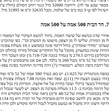
העיגול לפי
p
=3 כמו בים של שלמה, נקבל 32635 ק''מ או 31995 מיל. ה) מכאן שטח כל הארץ עם רצועת המשיח שוה 400 על 400 מיל ועוד 75 על 32000 מיל.
7. הר הבית 500 אמה על 500 אמה
אחרי שדנו בנושא של שיעור האמה, נחזור לנושא העיקרי של המאמר ו
הזויות שונות במקצת). מקובל על כל החוקרים שכותל מזרחי (בחלקו המרכ
במפה מנדטורית של 1:625). יש כאן בערך 500 אמה של 52 ס''מ ועוד עובי כותל מזרחי